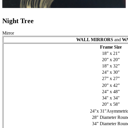
Night Tree
Mirror
WALL MIRRORS
and
WA
Frame Size
18” x 21”
20” x 20”
18” x 32”
24” x 30"
27” x 27”
20” x 42”
24” x 48”
34" x 34"
20” x 58”
24"x 31"Asymmetric
28" Diameter Roun
34” Diameter Roun